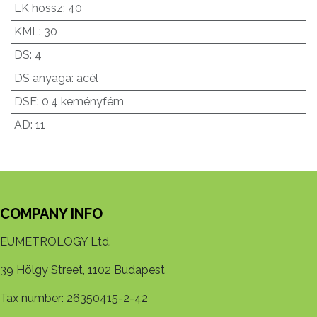
LK hossz
:
40
KML
:
30
DS
:
4
DS anyaga
:
acél
DSE
:
0,4 keményfém
AD
:
11
COMPANY INFO
EUMETROLOGY Ltd.
39 Hölgy Street, 1102 Budapest
Tax number: 26350415-2-42