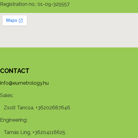
Registration no.: 01-09-325557
CONTACT
info@eumetrology.hu
Sales:
Zsolt Tancsa, +36202687646
Engineering:
Tamás Ling, +36204116625