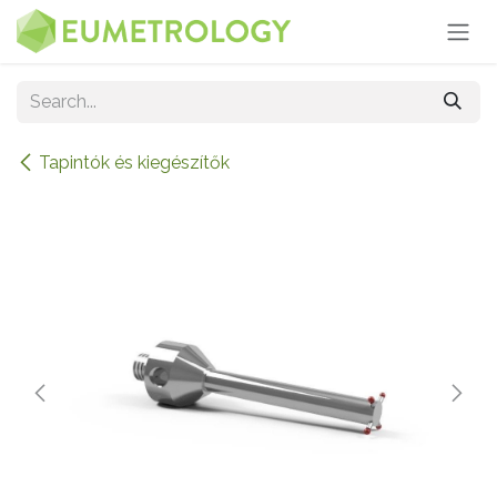
Skip to Content
Tapintók és kiegészítők