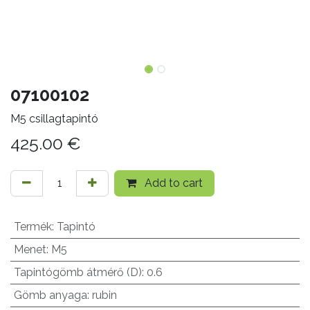
07100102
M5 csillagtapintó
425.00
€
Add to cart
Termék
:
Tapintó
Menet
:
M5
Tapintógömb átmérő (D)
:
0.6
Gömb anyaga
:
rubin