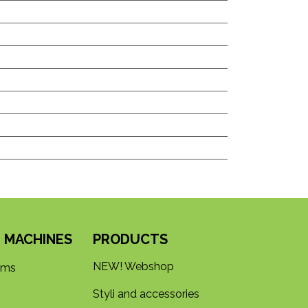
 MACHINES
PRODUCTS
NEW! Webshop
rms
Styli and accessories