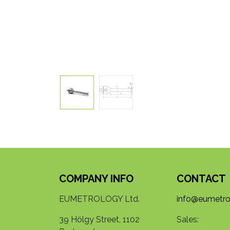
COMPANY INFO
CONTACT
EUMETROLOGY Ltd.
info@eumetro
39 Hölgy Street, 1102
Sales: