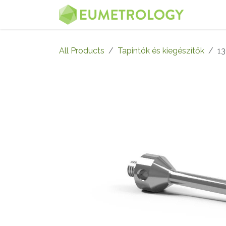
Skip to Content
MENU
All Products
Tapintók és kiegészítők
1