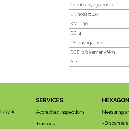
Gömb anyaga
:
rubin
LK hossz
:
40
KML
:
30
DS
:
4
DS anyaga
:
acél
DSE
:
0,8 keményfém
AD
:
11
SERVICES
HEXAGON
logy.hu
Accredited inspections
Measuring a
3D s​​canners
Trainings