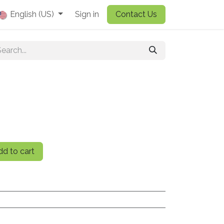
English (US)
Sign in
Contact Us
d to cart