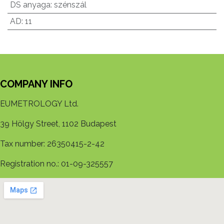
DS anyaga
:
szénszál
AD
:
11
COMPANY INFO
EUMETROLOGY Ltd.
39 Hölgy Street, 1102 Budapest
Tax number: 26350415-2-42
Registration no.: 01-09-325557