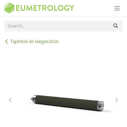
Skip to Content
Tapintók és kiegészítők