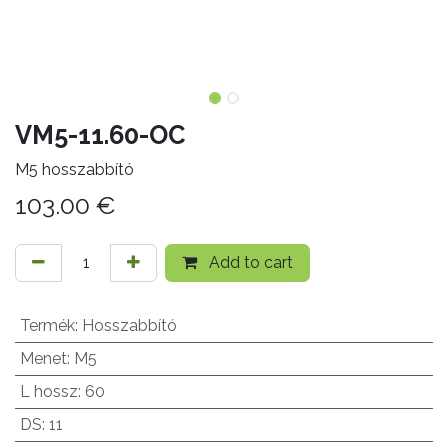
VM5-11.60-OC
M5 hosszabbító
103.00
€
Add to cart
Termék
:
Hosszabbító
Menet
:
M5
L hossz
:
60
DS
:
11