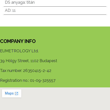
DS anyaga
:
titán
AD
:
11
COMPANY INFO
EUMETROLOGY Ltd.
39 Hölgy Street, 1102 Budapest
Tax number: 26350415-2-42
Registration no.: 01-09-325557