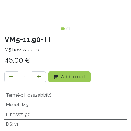
VM5-11.90-TI
M5 hosszabbító
46.00
€
Add to cart
Termék
:
Hosszabbító
Menet
:
M5
L hossz
:
90
DS
:
11