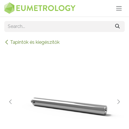
Skip to Content
Tapintók és kiegészítők