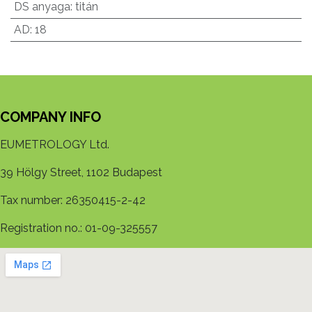
DS anyaga
:
titán
AD
:
18
COMPANY INFO
EUMETROLOGY Ltd.
39 Hölgy Street, 1102 Budapest
Tax number: 26350415-2-42
Registration no.: 01-09-325557