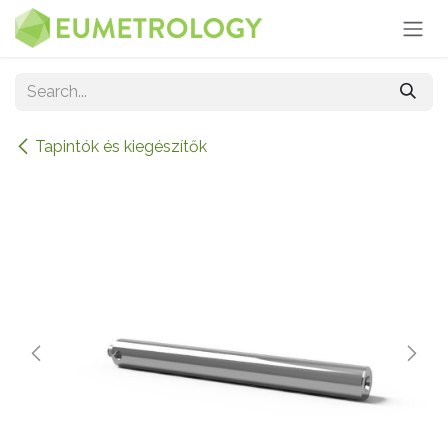
Skip to Content
Tapintók és kiegészítők