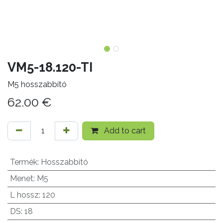
VM5-18.120-TI
M5 hosszabbító
62.00
€
Add to cart
Termék
:
Hosszabbító
Menet
:
M5
L hossz
:
120
DS
:
18