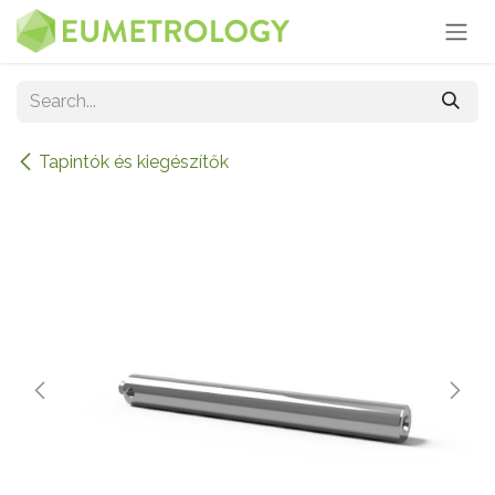
Skip to Content
Tapintók és kiegészítők