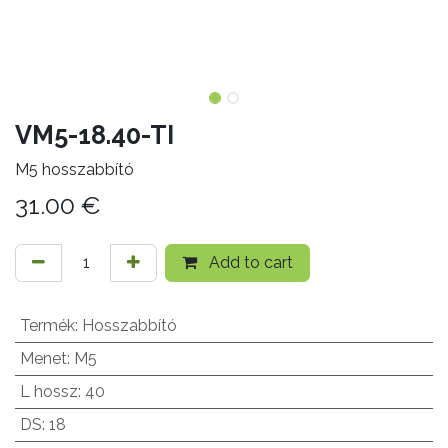
VM5-18.40-TI
M5 hosszabbító
31.00
€
Add to cart
Termék
:
Hosszabbító
Menet
:
M5
L hossz
:
40
DS
:
18