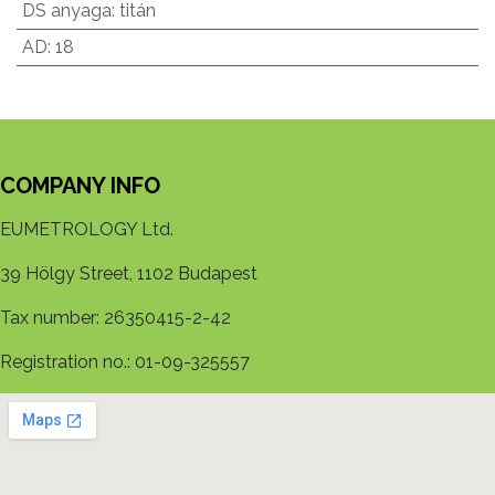
DS anyaga
:
titán
AD
:
18
COMPANY INFO
EUMETROLOGY Ltd.
39 Hölgy Street, 1102 Budapest
Tax number: 26350415-2-42
Registration no.: 01-09-325557