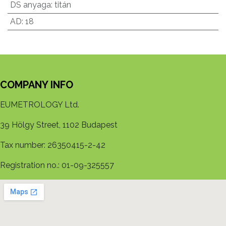
DS anyaga
:
titán
AD
:
18
COMPANY INFO
EUMETROLOGY Ltd.
39 Hölgy Street, 1102 Budapest
Tax number: 26350415-2-42
Registration no.: 01-09-325557