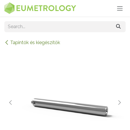
Skip to Content
Tapintók és kiegészítők