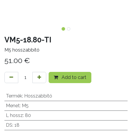
VM5-18.80-TI
M5 hosszabbító
51.00
€
Add to cart
Termék
:
Hosszabbító
Menet
:
M5
L hossz
:
80
DS
:
18