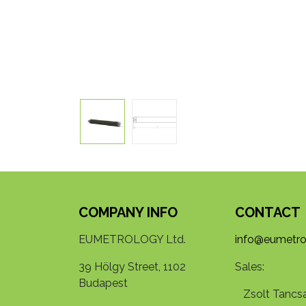
COMPANY INFO
CONTACT
EUMETROLOGY Ltd.
info@eumetro
39 Hölgy Street, 1102
Sales:
Budapest
Zsolt Tancsa