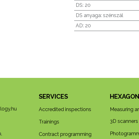
DS
:
20
DS anyaga
:
szénszál
AD
:
20
SERVICES
HEXAGON
logy.hu
Accredited inspections
Measuring a
3D s​​canners
Trainings
,
Photogramm
Contract programming