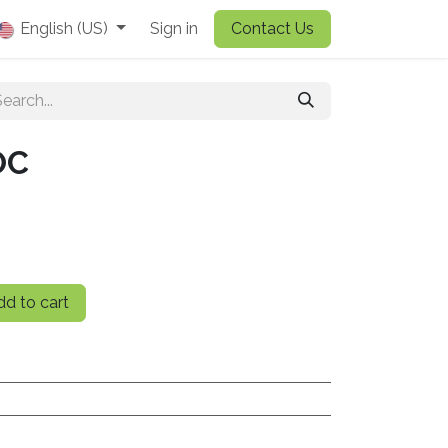
English (US)
Sign in
Contact Us
OC
d to cart