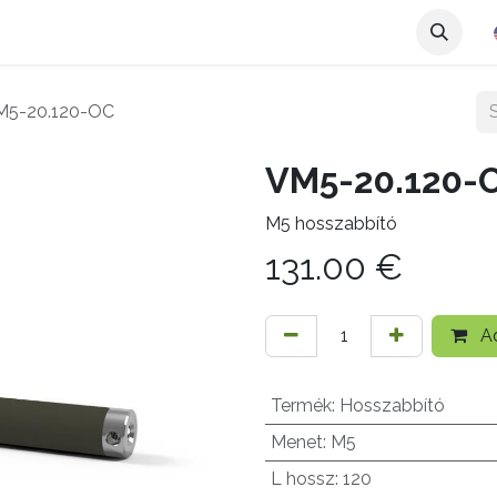
M5-20.120-OC
VM5-20.120-
M5 hosszabbító
131.00
€
Ad
Termék
:
Hosszabbító
Menet
:
M5
L hossz
:
120