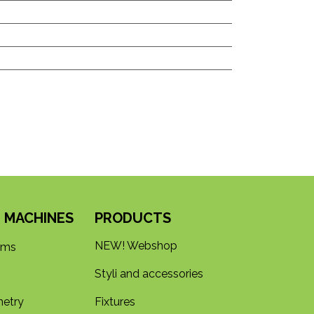
 MACHINES
PRODUCTS
NEW! Webshop
rms
Styli and accessories
etry
Fixtures