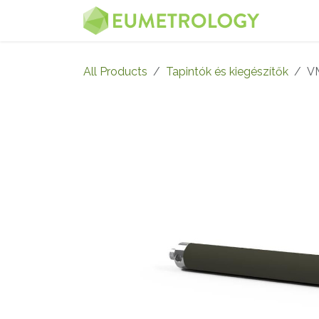
Skip to Content
MENU
All Products
Tapintók és kiegészítők
V