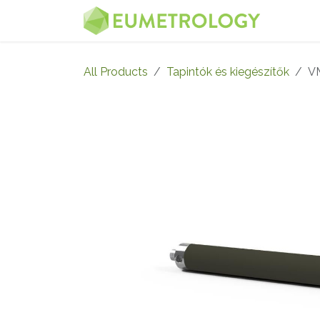
Skip to Content
MENU
All Products
Tapintók és kiegészítők
V