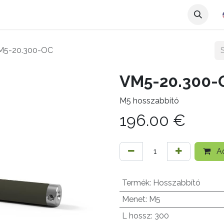
M5-20.300-OC
VM5-20.300-
M5 hosszabbító
196.00
€
Ad
Termék
:
Hosszabbító
Menet
:
M5
L hossz
:
300