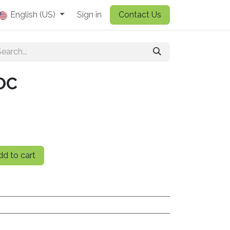
English (US)
Sign in
Contact Us
OC
d to cart