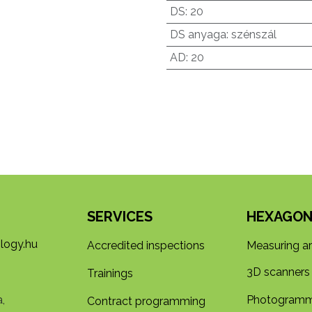
DS
:
20
DS anyaga
:
szénszál
AD
:
20
SERVICES
HEXAGON
logy.hu
Accredited inspections
Measuring a
3D s​​canners
Trainings
,
Photogramm
Contract programming