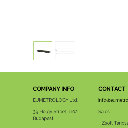
COMPANY INFO
CONTACT
EUMETROLOGY Ltd.
info@eumetro
39 Hölgy Street, 1102
Sales:
Budapest
Zsolt Tancsa