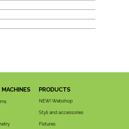
 MACHINES
PRODUCTS
NEW! Webshop
rms
Styli and accessories
etry
Fixtures