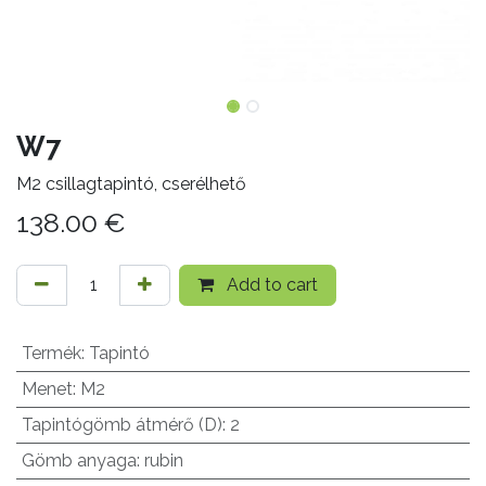
W7
M2 csillagtapintó, cserélhető
138.00
€
Add to cart
Termék
:
Tapintó
Menet
:
M2
Tapintógömb átmérő (D)
:
2
Gömb anyaga
:
rubin