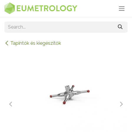
Skip to Content
Tapintók és kiegészítők