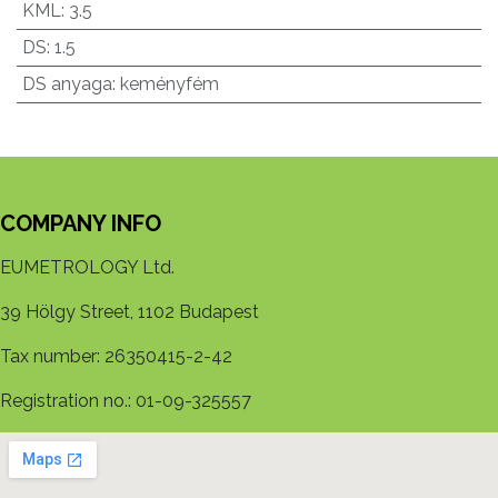
KML
:
3.5
DS
:
1.5
DS anyaga
:
keményfém
COMPANY INFO
EUMETROLOGY Ltd.
39 Hölgy Street, 1102 Budapest
Tax number: 26350415-2-42
Registration no.: 01-09-325557