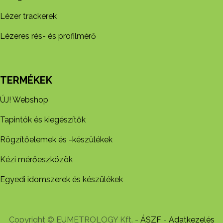
Lézer trackerek
Lézeres rés- és profilmérő
TERMÉKEK
ÚJ! Webshop
Tapintók és kiegészítők
Rögzítőelemek és -készül​ékek
Kézi mérőeszközök
Egyedi idomszerek és készülékek
Copyright © EUMETROLOGY Kft. -
ÁSZF
-
Adatkezelés