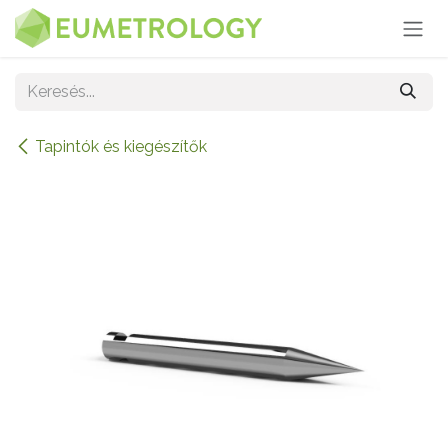
Kihagyás és továbblépés a tartalomhoz
Tapintók és kiegészítők