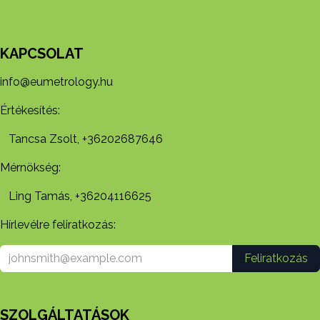
KAPCSOLAT
info@eumetrology.hu
Értékesítés:
Tancsa Zsolt, +36202687646
Mérnökség:
Ling Tamás, +36204116625
Hírlevélre feliratkozás:
Feliratkozás
SZOLGÁLTATÁSOK