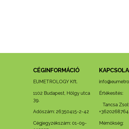
CÉGINFORMÁCIÓ
KAPCSOLA
EUMETROLOGY Kft.
info@eumetro
1102 Budapest, Hölgy utca
Értékesítés:
39.
Tancsa Zsolt
Adószám: 26350415-2-42
+3620268764
Cégjegyzékszám: 01-09-
Mérnökség: