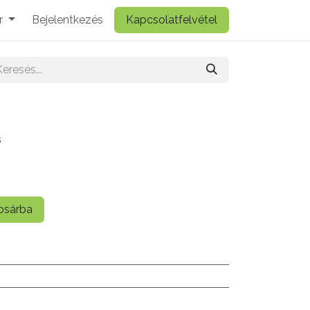
r
Bejelentkezés
Kapcsolatfelvétel
s
sárba
ó