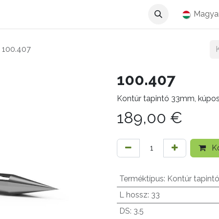
Magya
100.407
100.407
Kontúr tapintó 33mm, kúpo
189,00
€
Ko
Terméktípus
:
Kontúr tapint
L hossz
:
33
DS
:
3.5