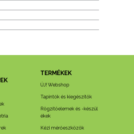
N
TERMÉKEK
EK
ÚJ! Webshop
Tapintók és kiegészítők
ek
Rögzítőelemek és -készül​
tria
ékek
rek
Kézi mérőeszközök