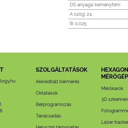
DS anyaga
:
keményfém
A szög
:
24
B
:
0.025
T
SZOLGÁLTATÁSOK
HEXAGO
MÉRŐGÉP
logy.hu
Akkreditált bérmérés
Mérőkarok
Oktatások
3D szkenner
,
Bérprogramozás
6
Fotogramme
Tanácsadás
Lézer tracke
Helyszíni támogatás