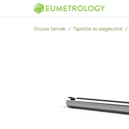
Kihagyás és továbblépés a tartalomhoz
MENÜ
Összes termék
Tapintók és kiegészítők