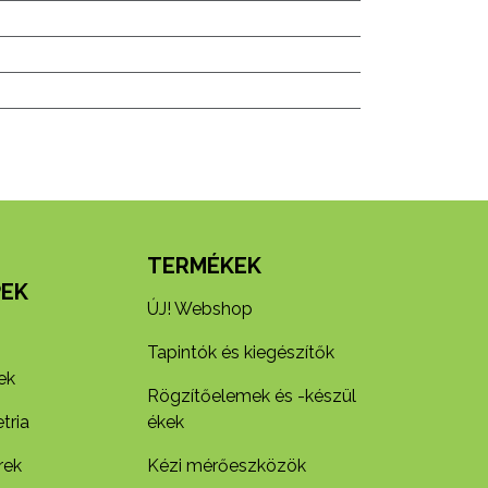
N
TERMÉKEK
EK
ÚJ! Webshop
Tapintók és kiegészítők
ek
Rögzítőelemek és -készül​
tria
ékek
rek
Kézi mérőeszközök