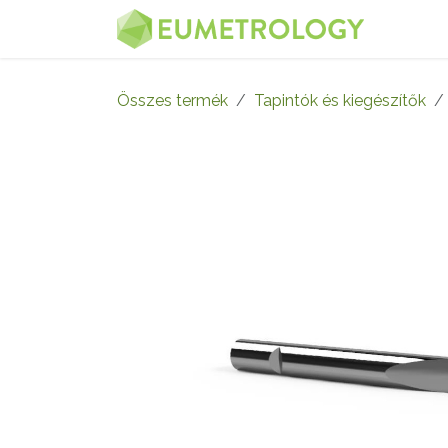
Kihagyás és továbblépés a tartalomhoz
MENÜ
Összes termék
Tapintók és kiegészítők