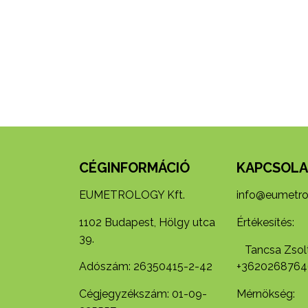
CÉGINFORMÁCIÓ
KAPCSOLA
EUMETROLOGY Kft.
info@eumetro
1102 Budapest, Hölgy utca
Értékesítés:
39.
Tancsa Zsolt
Adószám: 26350415-2-42
+3620268764
Cégjegyzékszám: 01-09-
Mérnökség: