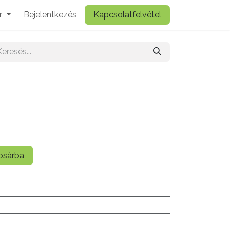
r
Bejelentkezés
Kapcsolatfelvétel
sárba
ó