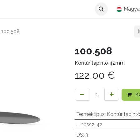
Magya
100.508
100.508
Kontúr tapintó 42mm
122,00
€
Ko
Terméktípus
:
Kontúr tapint
L hossz
:
42
DS
:
3