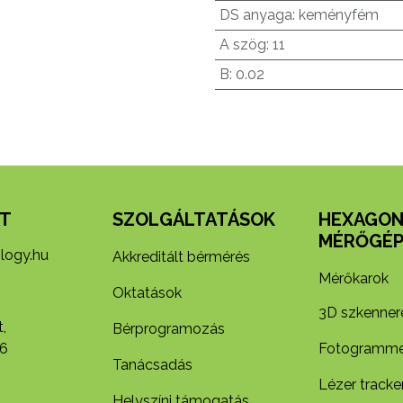
DS anyaga
:
keményfém
A szög
:
11
B
:
0.02
T
SZOLGÁLTATÁSOK
HEXAGO
MÉRŐGÉP
logy.hu
Akkreditált bérmérés
Mérőkarok
Oktatások
3D szkenner
,
Bérprogramozás
6
Fotogramme
Tanácsadás
Lézer tracke
Helyszíni támogatás