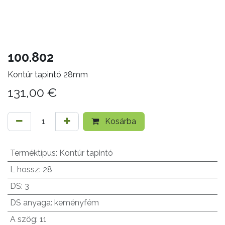
100.802
Kontúr tapintó 28mm
131,00
€
Kosárba
Terméktípus
:
Kontúr tapintó
L hossz
:
28
DS
:
3
DS anyaga
:
keményfém
A szög
:
11