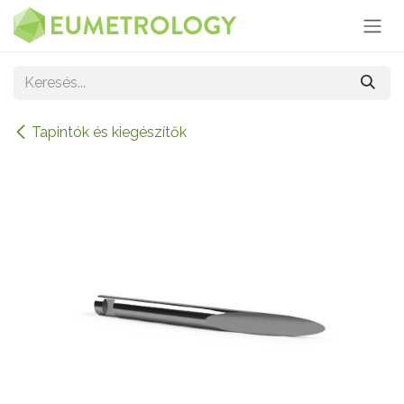
Kihagyás és továbblépés a tartalomhoz
Tapintók és kiegészítők