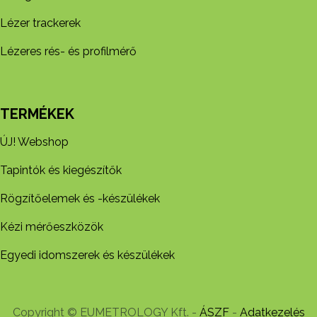
Lézer trackerek
Lézeres rés- és profilmérő
TERMÉKEK
ÚJ! Webshop
Tapintók és kiegészítők
Rögzítőelemek és -készül​ékek
Kézi mérőeszközök
Egyedi idomszerek és készülékek
Copyright © EUMETROLOGY Kft. -
ÁSZF
-
Adatkezelés