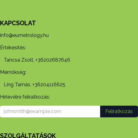
KAPCSOLAT
info@eumetrology.hu
Értékesítés:
Tancsa Zsolt, +36202687646
Mérnökség:
Ling Tamás, +36204116625
Hírlevélre feliratkozás:
Feliratkozás
SZOLGÁLTATÁSOK