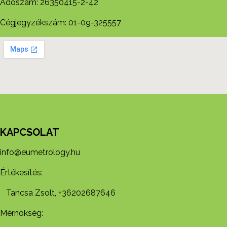
Adószám: 26350415-2-42
Cégjegyzékszám: 01-09-325557
KAPCSOLAT
info@eumetrology.hu
Értékesítés:
Tancsa Zsolt, +36202687646
Mérnökség: