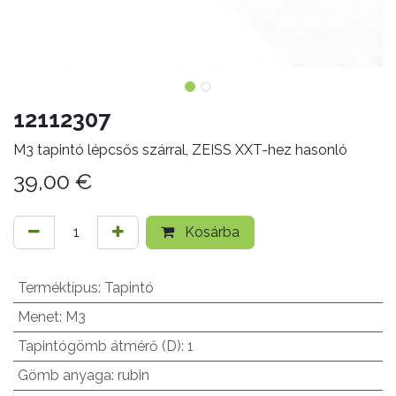
12112307
M3 tapintó lépcsős szárral, ZEISS XXT-hez hasonló
39,00
€
Kosárba
Terméktípus
:
Tapintó
Menet
:
M3
Tapintógömb átmérő (D)
:
1
Gömb anyaga
:
rubin