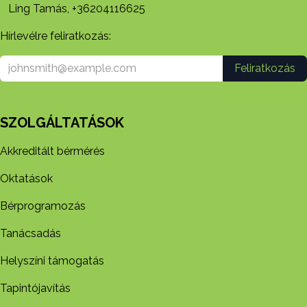
Ling Tamás, +36204116625
Hírlevélre feliratkozás:
Feliratkozás
SZOLGÁLTATÁSOK
Akkreditált bérmérés
Oktatások
Bérprogramozás
Tanácsadás
Helyszíni támogatás
Tapintójavítás