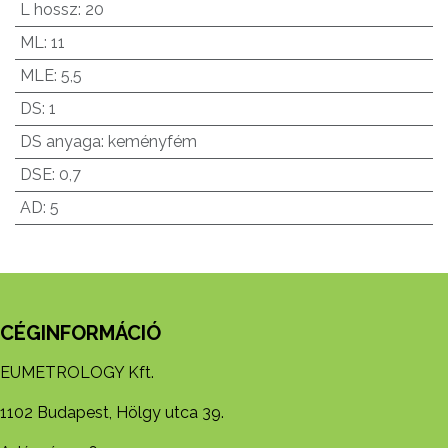
L hossz
:
20
ML
:
11
MLE
:
5,5
DS
:
1
DS anyaga
:
keményfém
DSE
:
0,7
AD
:
5
CÉGINFORMÁCIÓ
EUMETROLOGY Kft.
1102 Budapest, Hölgy utca 39.