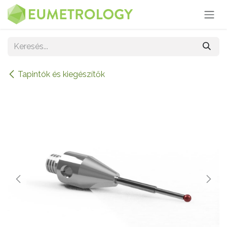
Kihagyás és továbblépés a tartalomhoz
Tapintók és kiegészítők