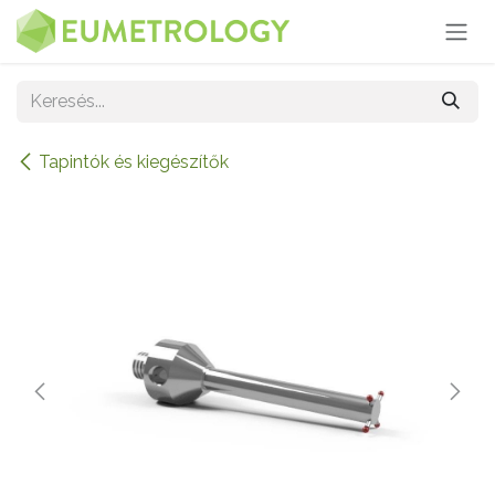
Kihagyás és továbblépés a tartalomhoz
Tapintók és kiegészítők