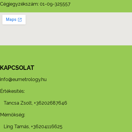
Cégjegyzékszám: 01-09-325557
KAPCSOLAT
info@eumetrology.hu
Értékesítés:
Tancsa Zsolt, +36202687646
Mérnökség:
Ling Tamás, +36204116625