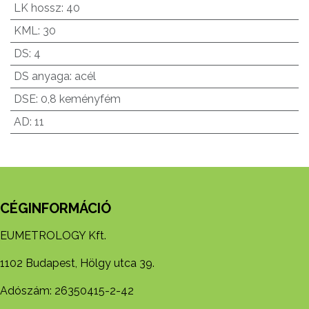
LK hossz
:
40
KML
:
30
DS
:
4
DS anyaga
:
acél
DSE
:
0,8 keményfém
AD
:
11
CÉGINFORMÁCIÓ
EUMETROLOGY Kft.
1102 Budapest, Hölgy utca 39.
Adószám: 26350415-2-42