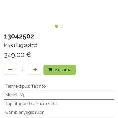
13042502
M5 csillagtapintó
349,00
€
Kosárba
Terméktípus
:
Tapintó
Menet
:
M5
Tapintógömb átmérő (D)
:
1
Gömb anyaga
:
rubin