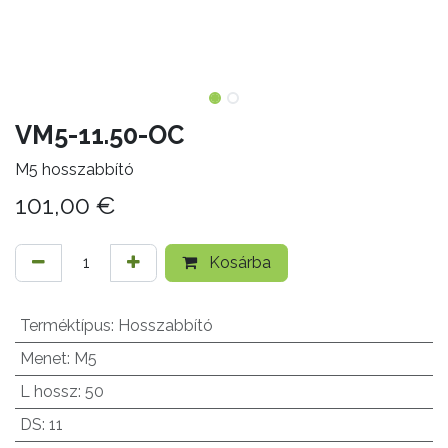
VM5-11.50-OC
M5 hosszabbító
101,00
€
Kosárba
Terméktípus
:
Hosszabbító
Menet
:
M5
L hossz
:
50
DS
:
11