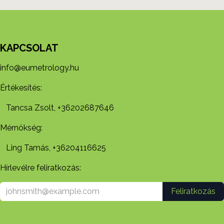
KAPCSOLAT
info@eumetrology.hu
Értékesítés:
Tancsa Zsolt, +36202687646
Mérnökség:
Ling Tamás, +36204116625
Hírlevélre feliratkozás:
Feliratkozás