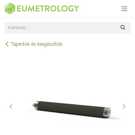
Kihagyás és továbblépés a tartalomhoz
Tapintók és kiegészítők