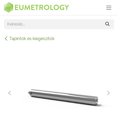
Kihagyás és továbblépés a tartalomhoz
Tapintók és kiegészítők