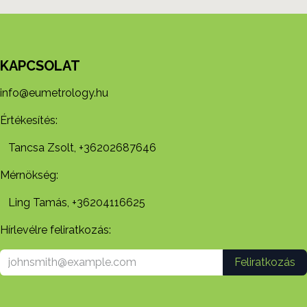
KAPCSOLAT
info@eumetrology.hu
Értékesítés:
Tancsa Zsolt, +36202687646
Mérnökség:
Ling Tamás, +36204116625
Hírlevélre feliratkozás:
Feliratkozás