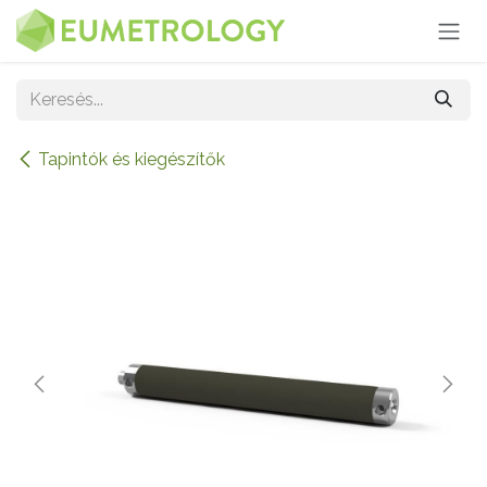
Kihagyás és továbblépés a tartalomhoz
Tapintók és kiegészítők