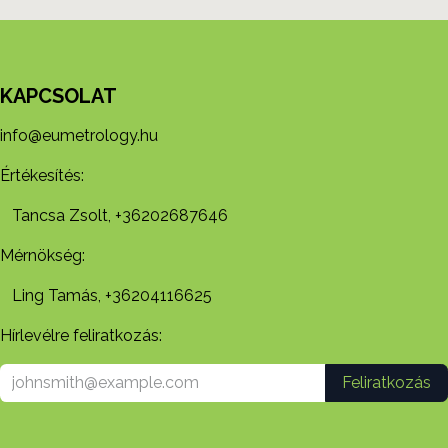
KAPCSOLAT
info@eumetrology.hu
Értékesítés:
Tancsa Zsolt, +36202687646
Mérnökség:
Ling Tamás, +36204116625
Hírlevélre feliratkozás:
Feliratkozás