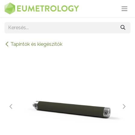
Kihagyás és továbblépés a tartalomhoz
Tapintók és kiegészítők