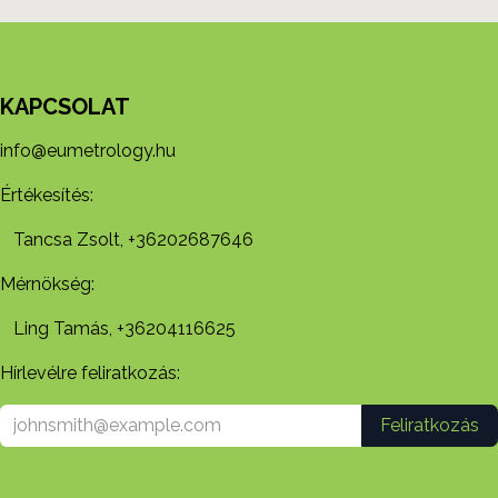
KAPCSOLAT
info@eumetrology.hu
Értékesítés:
Tancsa Zsolt, +36202687646
Mérnökség:
Ling Tamás, +36204116625
Hírlevélre feliratkozás:
Feliratkozás