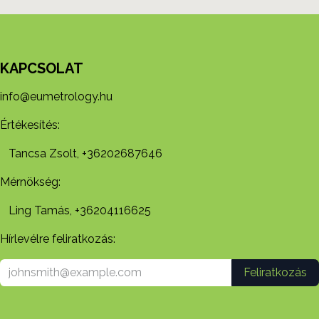
KAPCSOLAT
info@eumetrology.hu
Értékesítés:
Tancsa Zsolt, +36202687646
Mérnökség:
Ling Tamás, +36204116625
Hírlevélre feliratkozás:
Feliratkozás