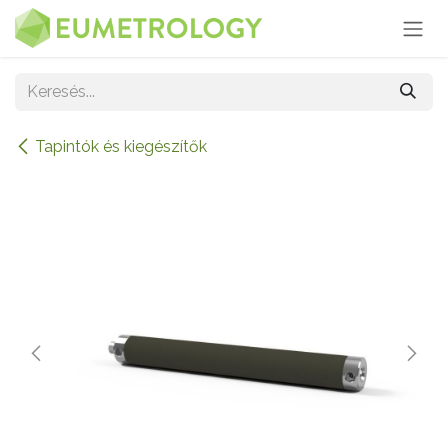
Kihagyás és továbblépés a tartalomhoz
Tapintók és kiegészítők