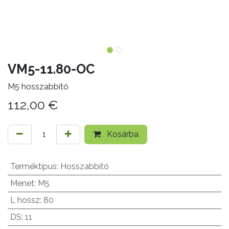
VM5-11.80-OC
M5 hosszabbító
112,00
€
Kosárba
Terméktípus
:
Hosszabbító
Menet
:
M5
L hossz
:
80
DS
:
11