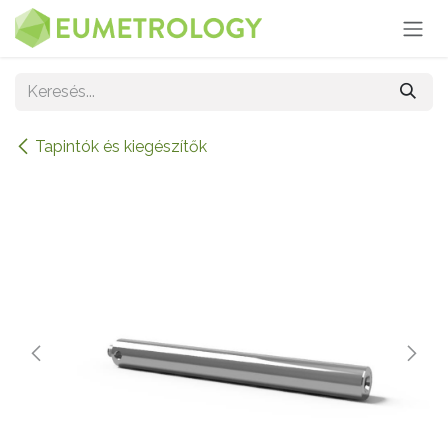
Kihagyás és továbblépés a tartalomhoz
Tapintók és kiegészítők