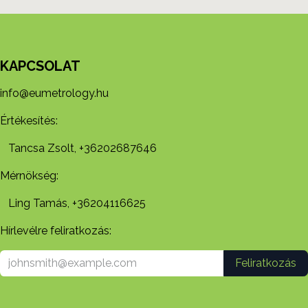
KAPCSOLAT
info@eumetrology.hu
Értékesítés:
Tancsa Zsolt, +36202687646
Mérnökség:
Ling Tamás, +36204116625
Hírlevélre feliratkozás:
Feliratkozás