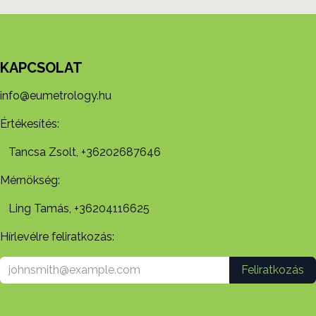
KAPCSOLAT
info@eumetrology.hu
Értékesítés:
Tancsa Zsolt, +36202687646
Mérnökség:
Ling Tamás, +36204116625
Hírlevélre feliratkozás:
Feliratkozás