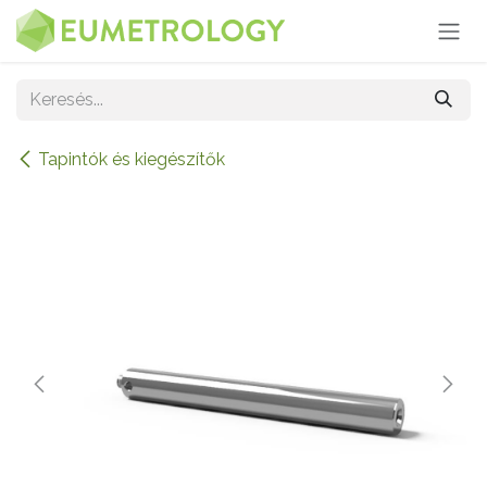
Kihagyás és továbblépés a tartalomhoz
Tapintók és kiegészítők