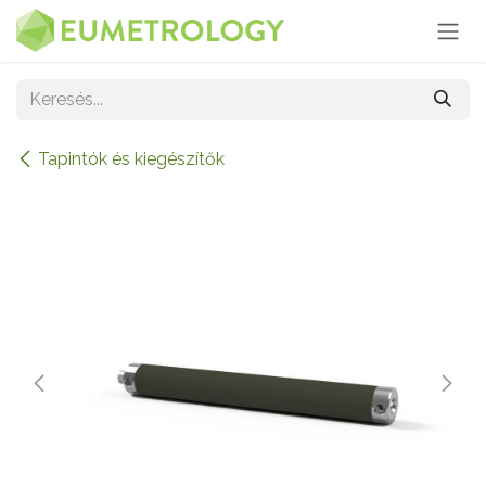
Kihagyás és továbblépés a tartalomhoz
Tapintók és kiegészítők