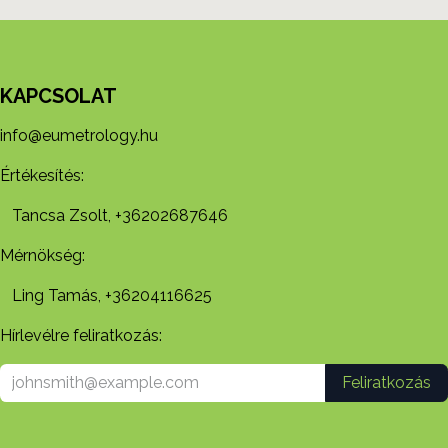
KAPCSOLAT
info@eumetrology.hu
Értékesítés:
Tancsa Zsolt, +36202687646
Mérnökség:
Ling Tamás, +36204116625
Hírlevélre feliratkozás:
Feliratkozás