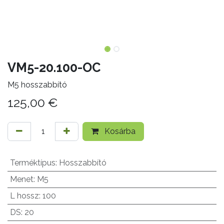
VM5-20.100-OC
M5 hosszabbító
125,00
€
Kosárba
Terméktípus
:
Hosszabbító
Menet
:
M5
L hossz
:
100
DS
:
20