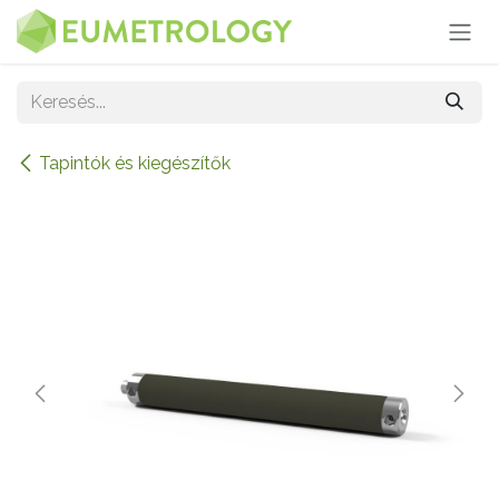
Kihagyás és továbblépés a tartalomhoz
Tapintók és kiegészítők