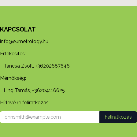
KAPCSOLAT
info@eumetrology.hu
Értékesítés:
Tancsa Zsolt, +36202687646
Mérnökség:
Ling Tamás, +36204116625
Hírlevélre feliratkozás:
Feliratkozás