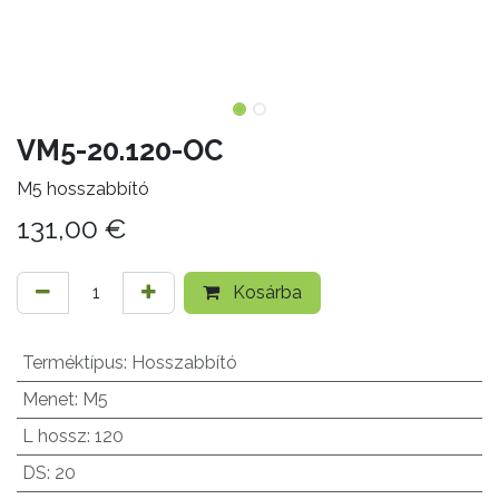
VM5-20.120-OC
M5 hosszabbító
131,00
€
Kosárba
Terméktípus
:
Hosszabbító
Menet
:
M5
L hossz
:
120
DS
:
20