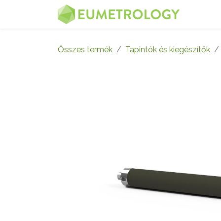
Kihagyás és továbblépés a tartalomhoz
MENÜ
Összes termék
Tapintók és kiegészítők