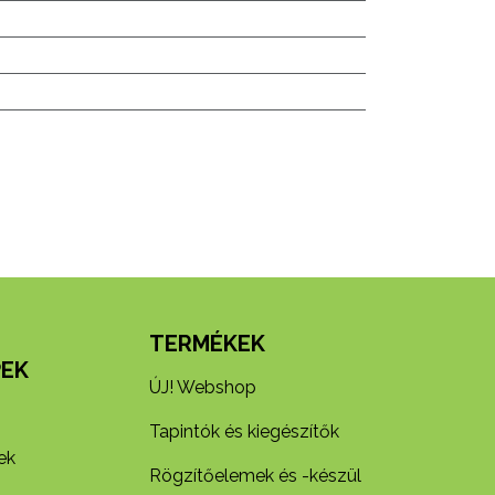
N
TERMÉKEK
EK
ÚJ! Webshop
Tapintók és kiegészítők
ek
Rögzítőelemek és -készül​