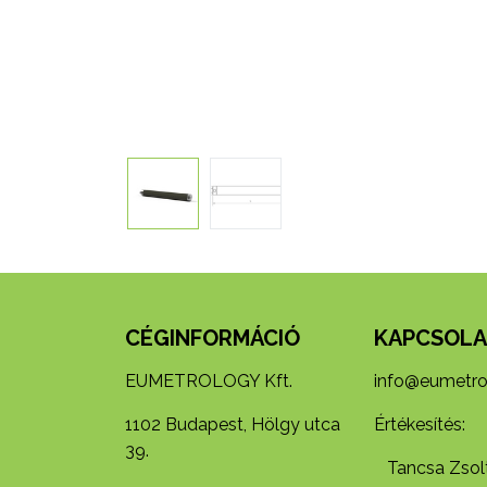
CÉGINFORMÁCIÓ
KAPCSOLA
EUMETROLOGY Kft.
info@eumetro
1102 Budapest, Hölgy utca
Értékesítés:
39.
Tancsa Zsolt