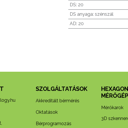
DS
:
20
DS anyaga
:
szénszál
AD
:
20
T
SZOLGÁLTATÁSOK
HEXAGO
MÉRŐGÉP
logy.hu
Akkreditált bérmérés
Mérőkarok
Oktatások
3D szkenner
,
Bérprogramozás