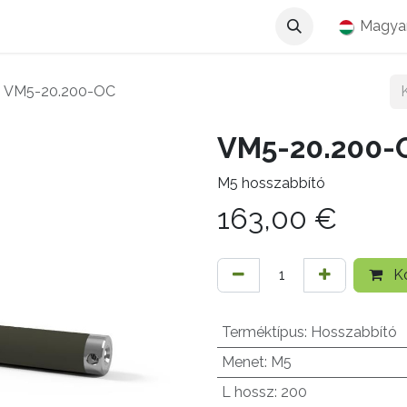
Magya
VM5-20.200-OC
VM5-20.200-
M5 hosszabbító
163,00
€
Ko
Terméktípus
:
Hosszabbító
Menet
:
M5
L hossz
:
200