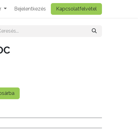
r
Bejelentkezés
Kapcsolatfelvétel
OC
sárba