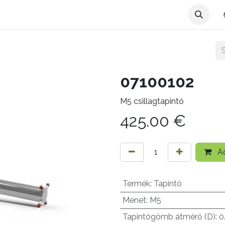
07100102
M5 csillagtapintó
425.00
€
Ad
Termék
:
Tapintó
Menet
:
M5
Tapintógömb átmérő (D)
:
0