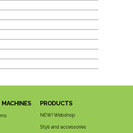
 MACHINES
PRODUCTS
NEW! Webshop
rms
Styli and accessories