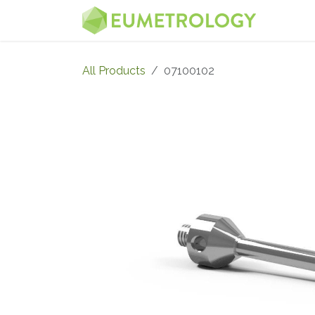
Skip to Content
MENU
All Products
07100102