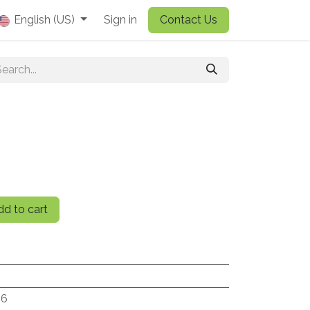
English (US)
Sign in
Contact Us
d to cart
.6