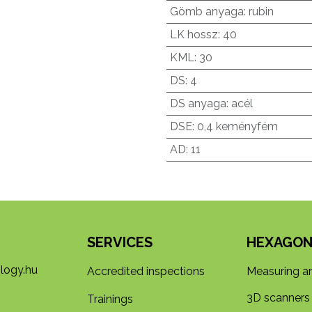
Gömb anyaga
:
rubin
LK hossz
:
40
KML
:
30
DS
:
4
DS anyaga
:
acél
DSE
:
0,4 keményfém
AD
:
11
SERVICES
HEXAGON
logy.hu
Accredited inspections
Measuring a
3D s​​canners
Trainings