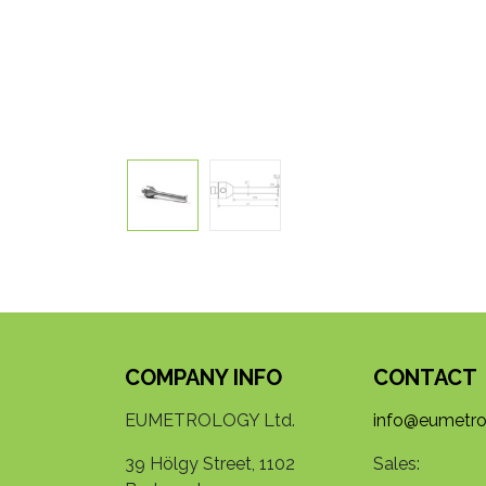
COMPANY INFO
CONTACT
EUMETROLOGY Ltd.
info@eumetro
39 Hölgy Street, 1102
Sales: