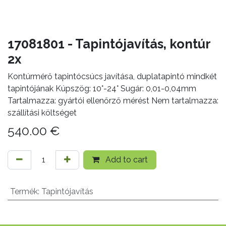
17081801 - Tapintójavítás, kontúr
2x
Kontúrmérő tapintócsúcs javítása, duplatapintó mindkét
tapintójának Kúpszög: 10°-24° Sugár: 0,01-0,04mm
Tartalmazza: gyártói ellenőrző mérést Nem tartalmazza:
szállítási költséget
540.00
€
Add to cart
Termék
:
Tapintójavítás