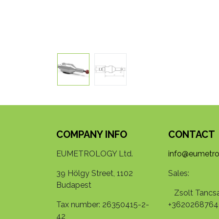
COMPANY INFO
CONTACT
EUMETROLOGY Ltd.
info@eumetro
39 Hölgy Street, 1102
Sales:
Budapest
Zsolt Tancsa
Tax number: 26350415-2-
+3620268764
42