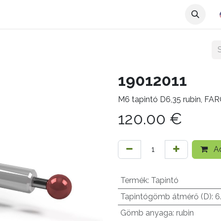
19012011
M6 tapintó D6,35 rubin, FA
120.00
€
Ad
Termék
:
Tapintó
Tapintógömb átmérő (D)
:
6
Gömb anyaga
:
rubin