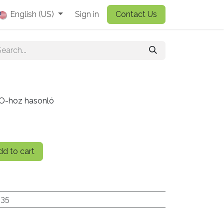
English (US)
Sign in
Contact Us
RO-hoz hasonló
d to cart
.35