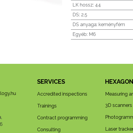
LK hossz
:
44
DS
:
2.5
DS anyaga
:
keményfém
Egyéb
:
M6
SERVICES
HEXAGON
logy.hu
Accredited inspections
Measuring a
3D s​​canners
Trainings
,
Photogramm
Contract programming
6
Laser tracke
Consulting