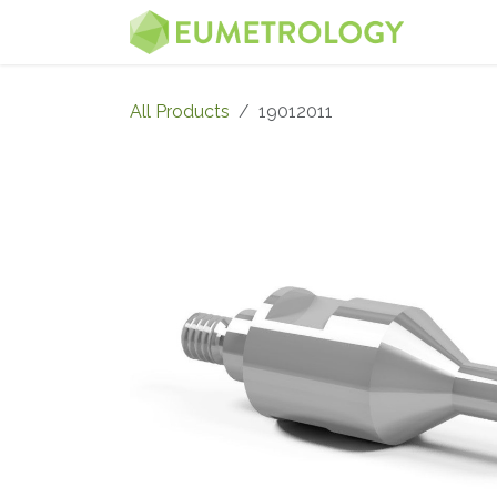
Skip to Content
MENU
All Products
19012011