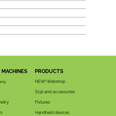
 MACHINES
PRODUCTS
NEW! Webshop
rms
Styli and accessories
etry
Fixtures
rs
Handheld devices