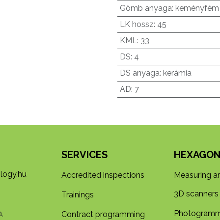
Gömb anyaga
:
keményfém
LK hossz
:
45
KML
:
33
DS
:
4
DS anyaga
:
kerámia
AD
:
7
SERVICES
HEXAGON
logy.hu
Accredited inspections
Measuring a
3D s​​canners
Trainings
,
Photogramm
Contract programming