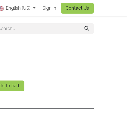
English (US)
Sign in
Contact Us
d to cart