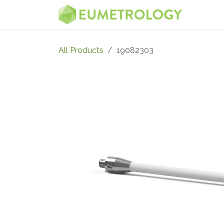
Skip to Content
MENU
All Products
19082303