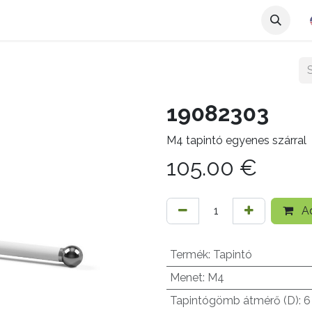
19082303
M4 tapintó egyenes szárral
105.00
€
Ad
Termék
:
Tapintó
Menet
:
M4
Tapintógömb átmérő (D)
:
6