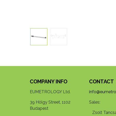
COMPANY INFO
CONTACT
EUMETROLOGY Ltd.
info@eumetro
39 Hölgy Street, 1102
Sales:
Budapest
Zsolt Tancsa