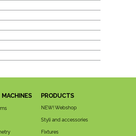
 MACHINES
PRODUCTS
NEW! Webshop
rms
Styli and accessories
etry
Fixtures