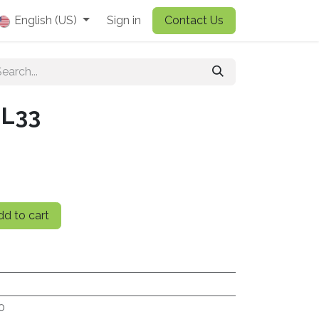
English (US)
Sign in
Contact Us
L33
d to cart
0