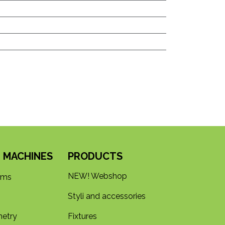
 MACHINES
PRODUCTS
NEW! Webshop
rms
Styli and accessories
etry
Fixtures