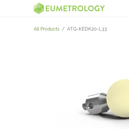
Skip to Content
MENU
All Products
ATG-KEDK20-L33