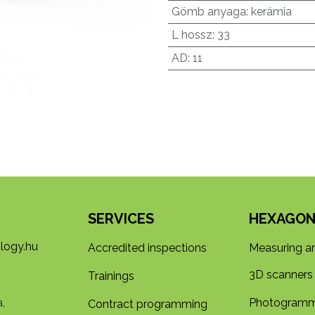
Gömb anyaga
:
kerámia
L hossz
:
33
AD
:
11
SERVICES
HEXAGON
logy.hu
Accredited inspections
Measuring a
3D s​​canners
Trainings
,
Photogramm
Contract programming