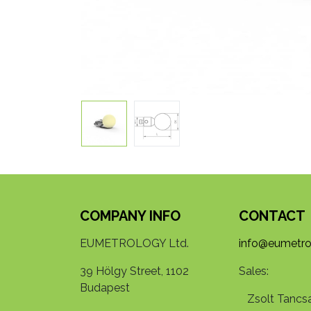
COMPANY INFO
CONTACT
EUMETROLOGY Ltd.
info@eumetro
39 Hölgy Street, 1102
Sales:
Budapest
Zsolt Tancsa