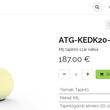
ATG-KEDK20-
M5 tapintó szár nélkül
187.00
€
Ad
Termék
:
Tapintó
Menet
:
M5
Tapintógömb átmérő (D)
:
2