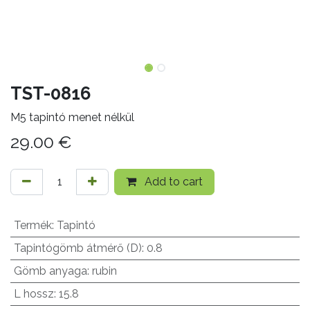
TST-0816
M5 tapintó menet nélkül
29.00
€
Add to cart
Termék
:
Tapintó
Tapintógömb átmérő (D)
:
0.8
Gömb anyaga
:
rubin
L hossz
:
15.8