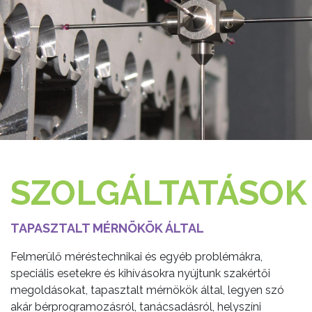
SZOLGÁLTATÁSOK
TAPASZTALT MÉRNÖKÖK ÁLTAL
Felmerülő méréstechnikai és egyéb problémákra,
speciális esetekre és kihívásokra nyújtunk szakértői
megoldásokat, tapasztalt mérnökök által, legyen szó
akár bérprogramozásról, tanácsadásról, helyszíni