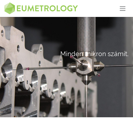
Kihagyás és továbblépés a tartalomhoz
Minden mikron számít.