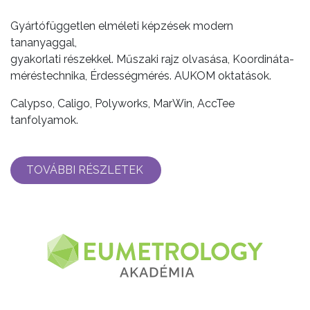
Gyártófüggetlen elméleti képzések modern
tananyaggal,
gyakorlati részekkel. Műszaki rajz olvasása, Koordináta-
méréstechnika, Érdességmérés. AUKOM oktatások.
Calypso, Caligo, Polyworks, MarWin, AccTee
tanfolyamok.
TOVÁBBI RÉSZLETEK