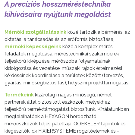
A precíziós hosszméréstechnika
kihívásaira nyújtunk megoldást
Mérnöki szolgáltatásaink
közé tartozik a bérmérés, az
oktatás, a tanácsadás és az erőforrás biztosítása,
mérnöki képességeink
közé a komplex mérési
feladatok megoldása, méréstechnikai szakemberek
teljeskörű kiképzése, mérőszoba folyamatainak
kidolgozása és vezetése, műszaki rajzok értelmezési
kérdéseinek koordinálása a területek között (tervezés,
gyártás, minőségbiztosítás), helyszíni projekttámogatás.
Termékeink
kizárólag magas minőségű, német
partnerek által biztosított eszközök, melyekhez
teljeskörű terméktámogatást biztosítunk. Kínálatunkban
megtalálhatóak a HEXAGON hordozható
mérőeszközök teljes palettája, GOEKELER tapintók és
kiegészítők, dk FIXIERSYSTEME rögzítőelemek és -