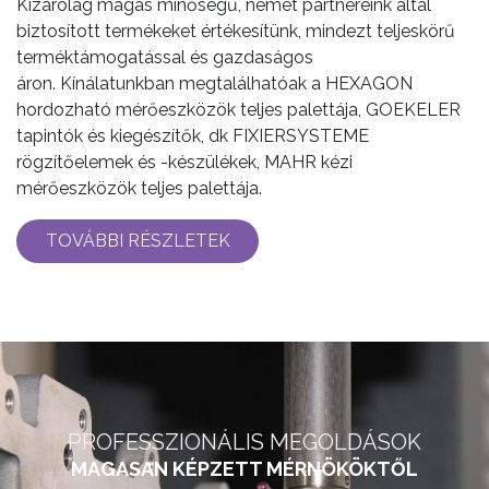
Kizárólag magas minőségű, német partnereink által
biztosított termékeket értékesítünk, mindezt teljeskörű
terméktámogatással és gazdaságos
áron. Kínálatunkban megtalálhatóak a HEXAGON
hordozható mérőeszközök teljes palettája, GOEKELER
tapintók és kiegészítők, dk FIXIERSYSTEME
rögzítőelemek és -készülékek, MAHR kézi
mérőeszközök teljes palettája.
TOVÁBBI RÉSZLETEK
PROFESSZIONÁLIS MEGOLDÁSOK
MAGASAN KÉPZETT MÉRNÖKÖKTŐL