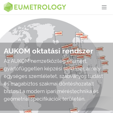
Kihagyás és továbblépés a tartalomhoz
AUKOM oktatási rendszer
Az AUKOM nemzetközileg elismert,
gyártófüggetlen képzési rendszer, amely
egységes szemléletet, szabványos tudást
és magabiztos szakmai döntéshozatalt
biztosít a modern ipari méréstechnika és
geometriai specifikációk területén.