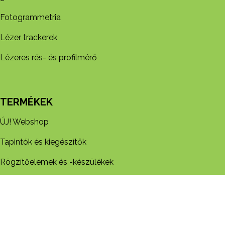
Fotogrammetria
Lézer trackerek
Lézeres rés- és profilmérő
TERMÉKEK
ÚJ! Webshop
Tapintók és kiegészítők
Rögzítőelemek és -készül​ékek
Kézi mérőeszközök
Egyedi idomszerek és készülékek