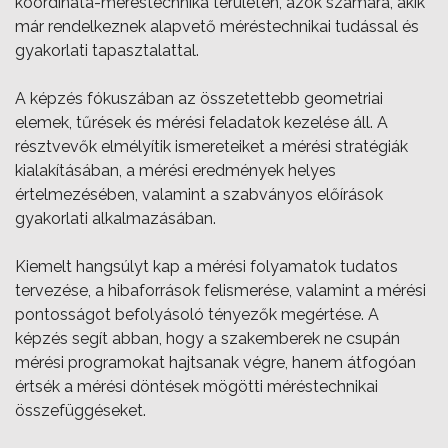
koordináta-méréstechnika területén, azok számára, akik
már rendelkeznek alapvető méréstechnikai tudással és
gyakorlati tapasztalattal.
A képzés fókuszában az összetettebb geometriai
elemek, tűrések és mérési feladatok kezelése áll. A
résztvevők elmélyítik ismereteiket a mérési stratégiák
kialakításában, a mérési eredmények helyes
értelmezésében, valamint a szabványos előírások
gyakorlati alkalmazásában.
Kiemelt hangsúlyt kap a mérési folyamatok tudatos
tervezése, a hibaforrások felismerése, valamint a mérési
pontosságot befolyásoló tényezők megértése. A
képzés segít abban, hogy a szakemberek ne csupán
mérési programokat hajtsanak végre, hanem átfogóan
értsék a mérési döntések mögötti méréstechnikai
összefüggéseket.