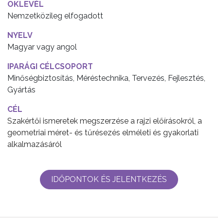
OKLEVÉL
Nemzetközileg elfogadott
NYELV
Magyar vagy angol
IPARÁGI CÉLCSOPORT
Minőségbiztosítás, Méréstechnika, Tervezés, Fejlesztés,
Gyártás
CÉL
Szakértői ismeretek megszerzése a rajzi előírásokról, a
geometriai méret- és tűrésezés elméleti és gyakorlati
alkalmazásáról
IDŐPONTOK ÉS JELENTKEZÉS