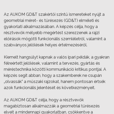
Az AUKOM GD&T szakértői szintű ismereteket nyújt a
geometriai méret- és tűrésezés (GD&T) elméleti és
gyakorlati alkalmazásában. A képzés célja, hogy a
résztvevők mélyebb megértést szerezzenek a rajzi
előírások mögötti funkcionális szemléletről, valamint a
szabványos jelölések helyes értelmezéséről.
Kiemelt hangsúlyt kapnak a valós ipari példák, a gyakran
félreértett jelölések, valamint a tervezés, gyártás és
méréstechnika közötti kommunikáció kritikus pontjai. A
képzés segít abban, hogy a szakemberek ne csupán
„olvassák” a műszaki rajzokat, hanem pontosan értsék
azok funkcionális jelentését és következményeit.
Az AUKOM GD&T célja, hogy a résztvevők
magabiztosan alkalmazzák a geometriai tűrésezés
elveit a mindennapi gyakorlatban, csökkentve a