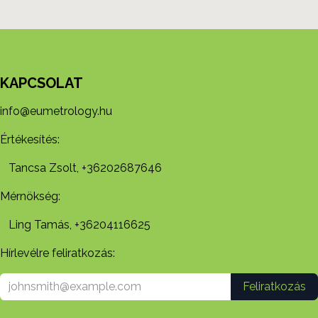
KAPCSOLAT
info@eumetrology.hu
Értékesítés:
Tancsa Zsolt, +36202687646
Mérnökség:
Ling Tamás, +36204116625
Hírlevélre feliratkozás:
Feliratkozás