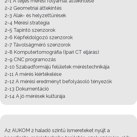
2-1 A teljes mérési folyamat áttekintése
2-2 Geometriai áttekintés
2-3 Alak- és helyzettűrések
2-4 Mérési stratégia
2-5 Tapintó szenzorok
2-6 Képfeldolgozó szenzorok
2-7 Távolságmérő szenzorok
2-8 Komputertomográfia (Ipari CT eljárás)
2-9 CNC programozás
2-10 Szabadformájú felületek méréstechnikája
2-11 A mérés kiértékelése
2-12 A mérési eredményt befolyásoló tényezők
2-13 Dokumentáció
2-14 A jó mérések kultúrája
Az AUKOM 2 haladó szintű ismereteket nyújt a