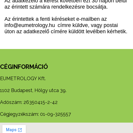
Az adatkezelő a kérést követően ezt 30 napon belül
az érintett számára rendelkezésre bocsátja.
Az érintettek a fenti kéréseket e-mailben az
info@eumetrology.hu
címre küldve, vagy postai
úton az adatkezelő címére küldött levélben kérhetik.
CÉGINFORMÁCIÓ
EUMETROLOGY Kft.
1102 Budapest, Hölgy utca 39.
Adószám: 26350415-2-42
Cégjegyzékszám: 01-09-325557