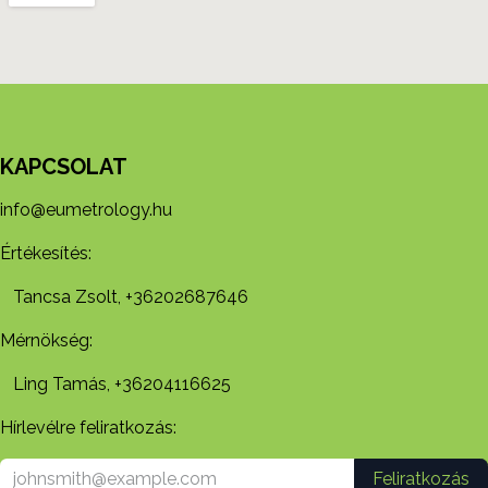
KAPCSOLAT
info@eumetrology.hu
Értékesítés:
Tancsa Zsolt, +36202687646
Mérnökség:
Ling Tamás, +36204116625
Hírlevélre feliratkozás:
Feliratkozás