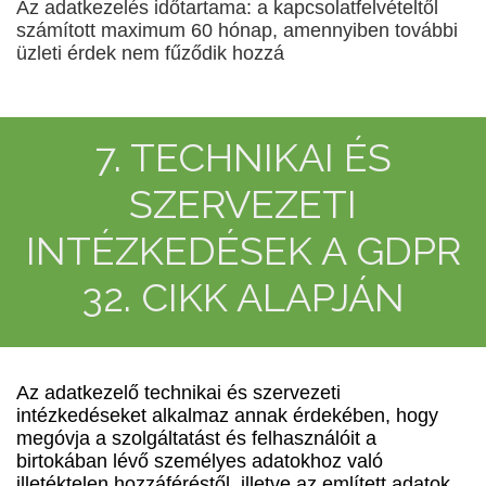
Az adatkezelés időtartama: a kapcsolatfelvételtől
számított maximum 60 hónap, amennyiben további
üzleti érdek nem fűződik hozzá
7. TECHNIKAI ÉS
SZERVEZETI
INTÉZKEDÉSEK A GDPR
32. CIKK ALAPJÁN
Az adatkezelő technikai és szervezeti
intézkedéseket alkalmaz annak érdekében, hogy
megóvja a szolgáltatást és felhasználóit a
birtokában lévő személyes adatokhoz való
illetéktelen hozzáféréstől, illetve az említett adatok