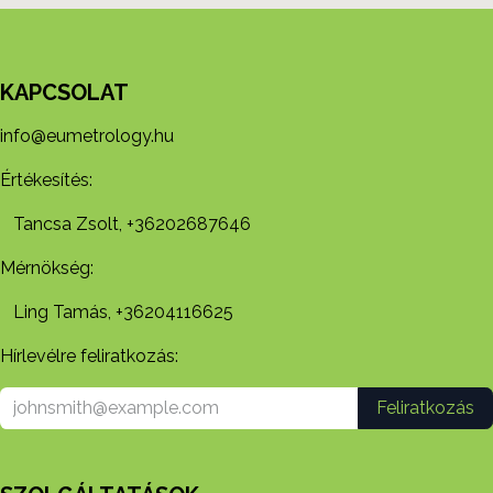
KAPCSOLAT
info@eumetrology.hu
Értékesítés:
Tancsa Zsolt, +36202687646
Mérnökség:
Ling Tamás, +36204116625
Hírlevélre feliratkozás:
Feliratkozás