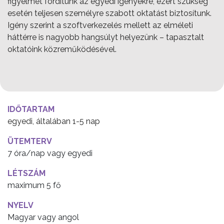
figyelmet fordítunk az egyedi igényekre, ezért szükség
esetén teljesen személyre szabott oktatást biztosítunk.
Igény szerint a szoftverkezelés mellett az elméleti
háttérre is nagyobb hangsúlyt helyezünk – tapasztalt
oktatóink közreműködésével. ​
IDŐTARTAM
egyedi, általában 1-5 nap
ÜTEMTERV
7 óra/nap vagy egyedi
LÉTSZÁM
maximum 5 fő
NYELV
Magyar vagy angol