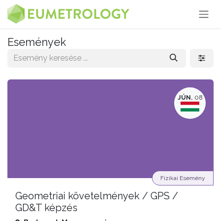
Kihagyás és továbblépés a tartalomhoz
Események
JÚN.
08
Fizikai Esemény
Geometriai követelmények / GPS /
GD&T képzés