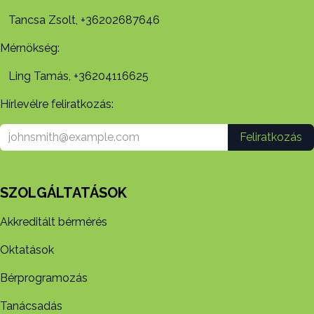
Tancsa Zsolt, +36202687646
Mérnökség:
Ling Tamás, +36204116625
Hírlevélre feliratkozás:
Feliratkozás
SZOLGÁLTATÁSOK
Akkreditált bérmérés
Oktatások
Bérprogramozás
Tanácsadás