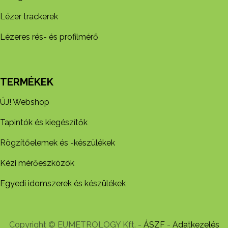
Lézer trackerek
Lézeres rés- és profilmérő
TERMÉKEK
ÚJ! Webshop
Tapintók és kiegészítők
Rögzítőelemek és -készül​ékek
Kézi mérőeszközök
Egyedi idomszerek és készülékek
Copyright © EUMETROLOGY Kft. -
ÁSZF
-
Adatkezelés