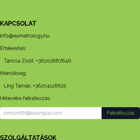
KAPCSOLAT
info@eumetrology.hu
Értékesítés:
Tancsa Zsolt, +36202687646
Mérnökség:
Ling Tamás, +36204116625
Hírlevélre feliratkozás:
Feliratkozás
SZOLGÁLTATÁSOK