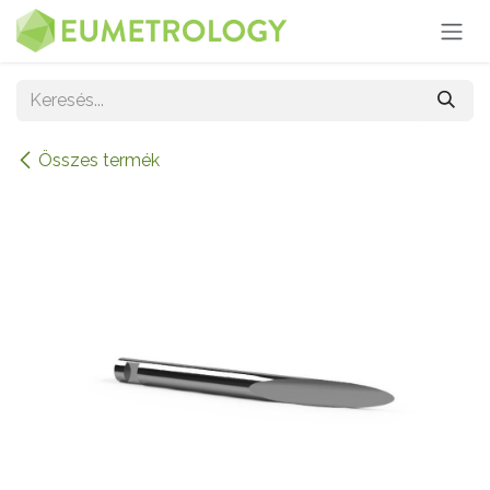
Kihagyás és továbblépés a tartalomhoz
Összes termék