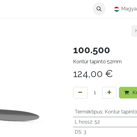
Magya
100.500
Kontúr tapintó 52mm
124,00
€
Ko
Terméktípus
:
Kontúr tapint
L hossz
:
52
DS
:
3