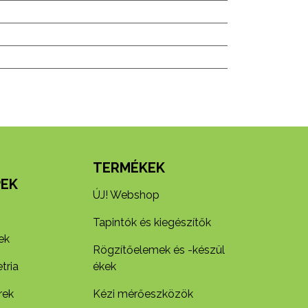
N
TERMÉKEK
EK
ÚJ! Webshop
Tapintók és kiegészítők
ek
Rögzítőelemek és -készül​
tria
ékek
rek
Kézi mérőeszközök