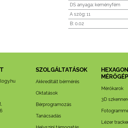
DS anyaga
:
keményfém
A szög
:
11
B
:
0.02
T
SZOLGÁLTATÁSOK
HEXAGO
MÉRŐGÉP
logy.hu
Akkreditált bérmérés
Mérőkarok
Oktatások
3D szkenner
,
Bérprogramozás
6
Fotogramme
Tanácsadás
Lézer tracke
Helyszíni támogatás