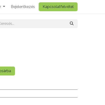
r
Bejelentkezés
Kapcsolatfelvétel
sárba
ó