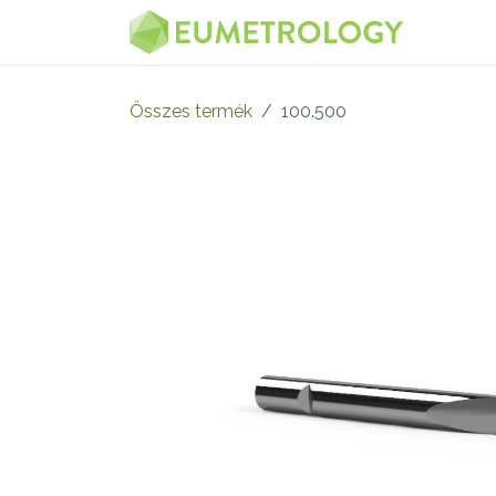
Kihagyás és továbblépés a tartalomhoz
MENÜ
Összes termék
100.500