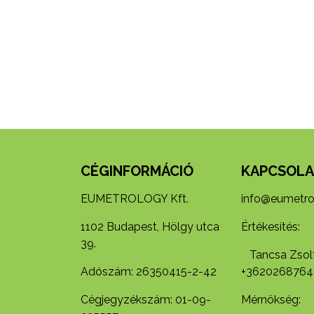
CÉGINFORMÁCIÓ
KAPCSOLA
EUMETROLOGY Kft.
info@eumetro
1102 Budapest, Hölgy utca
Értékesítés:
39.
Tancsa Zsolt
Adószám: 26350415-2-42
+3620268764
Cégjegyzékszám: 01-09-
Mérnökség: