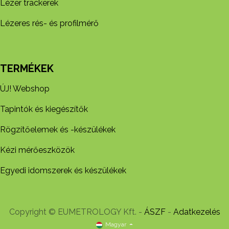
Lézer trackerek
Lézeres rés- és profilmérő
TERMÉKEK
ÚJ! Webshop
Tapintók és kiegészítők
Rögzítőelemek és -készül​ékek
Kézi mérőeszközök
Egyedi idomszerek és készülékek
Copyright © EUMETROLOGY Kft. -
ÁSZF
-
Adatkezelés
Magyar