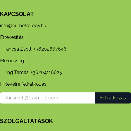
KAPCSOLAT
info@eumetrology.hu
Értékesítés:
Tancsa Zsolt, +36202687646
Mérnökség:
Ling Tamás, +36204116625
Hírlevélre feliratkozás:
Feliratkozás
SZOLGÁLTATÁSOK