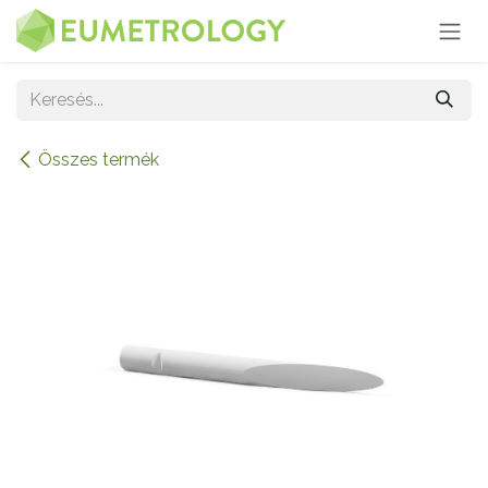
Kihagyás és továbblépés a tartalomhoz
Összes termék