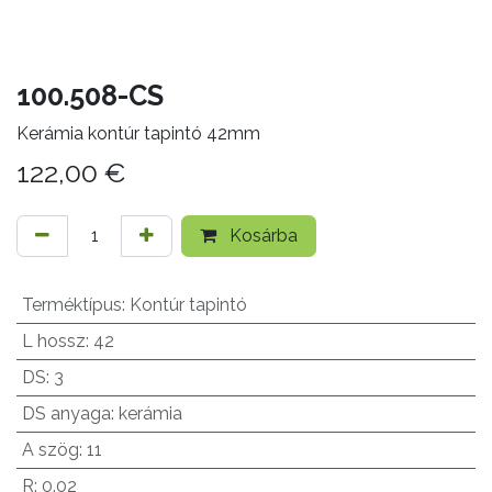
100.508-CS
Kerámia kontúr tapintó 42mm
122,00
€
Kosárba
Terméktípus
:
Kontúr tapintó
L hossz
:
42
DS
:
3
DS anyaga
:
kerámia
A szög
:
11
R
:
0.02