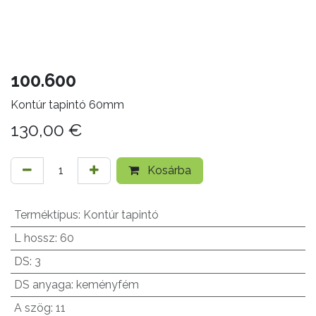
100.600
Kontúr tapintó 60mm
130,00
€
Kosárba
Terméktípus
:
Kontúr tapintó
L hossz
:
60
DS
:
3
DS anyaga
:
keményfém
A szög
:
11