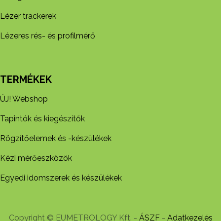
Lézer trackerek
Lézeres rés- és profilmérő
TERMÉKEK
ÚJ! Webshop
Tapintók és kiegészítők
Rögzítőelemek és -készül​ékek
Kézi mérőeszközök
Egyedi idomszerek és készülékek
Copyright © EUMETROLOGY Kft. -
ÁSZF
-
Adatkezelés