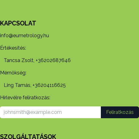
KAPCSOLAT
info@eumetrology.hu
Értékesítés:
Tancsa Zsolt, +36202687646
Mérnökség:
Ling Tamás, +36204116625
Hírlevélre feliratkozás:
Feliratkozás
SZOLGÁLTATÁSOK