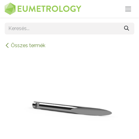
Kihagyás és továbblépés a tartalomhoz
Összes termék