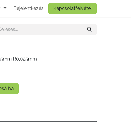
r
Bejelentkezés
Kapcsolatfelvétel
x16,5mm R0,025mm
sárba
ó