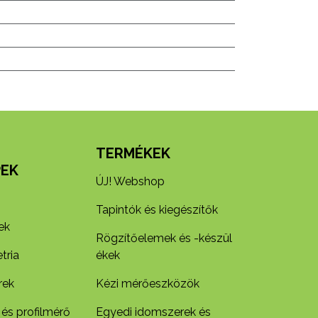
N
TERMÉKEK
EK
ÚJ! Webshop
Tapintók és kiegészítők
ek
Rögzítőelemek és -készül​
tria
ékek
rek
Kézi mérőeszközök
 és profilmérő
Egyedi idomszerek és