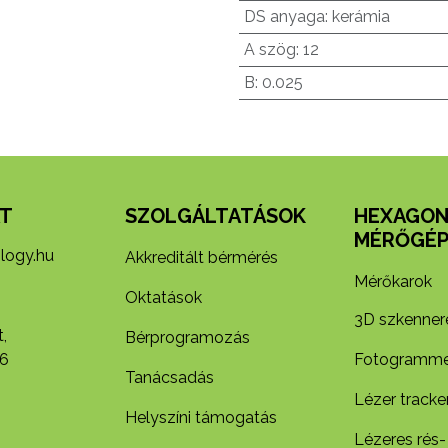
DS anyaga
:
kerámia
A szög
:
12
B
:
0.025
T
SZOLGÁLTATÁSOK
HEXAGO
MÉRŐGÉP
logy.hu
Akkreditált bérmérés
Mérőkarok
Oktatások
3D szkenner
,
Bérprogramozás
6
Fotogramme
Tanácsadás
Lézer tracke
Helyszíni támogatás
Lézeres rés-