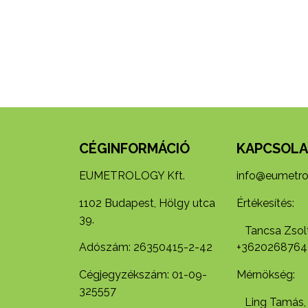
CÉGINFORMÁCIÓ
KAPCSOLA
EUMETROLOGY Kft.
info@eumetro
1102 Budapest, Hölgy utca
Értékesítés:
39.
Tancsa Zsolt
Adószám: 26350415-2-42
+3620268764
Cégjegyzékszám: 01-09-
Mérnökség:
325557
Ling Tamás,