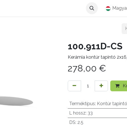
Magya
100.911D-CS
Kerámia kontúr tapintó 2
278,00
€
Ko
Terméktípus
:
Kontúr tapint
L hossz
:
33
DS
:
2.5