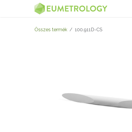
Kihagyás és továbblépés a tartalomhoz
MENÜ
Összes termék
100.911D-CS