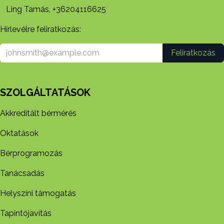
Ling Tamás, +36204116625
Hírlevélre feliratkozás:
Feliratkozás
SZOLGÁLTATÁSOK
Akkreditált bérmérés
Oktatások
Bérprogramozás
Tanácsadás
Helyszíni támogatás
Tapintójavítás