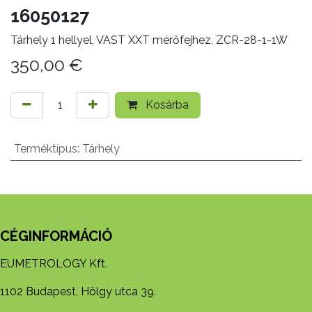
16050127
Tárhely 1 hellyel, VAST XXT mérőfejhez, ZCR-28-1-1W
350,00
€
Kosárba
Terméktípus
:
Tárhely
CÉGINFORMÁCIÓ
EUMETROLOGY Kft.
1102 Budapest, Hölgy utca 39.