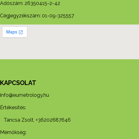
Adószám: 26350415-2-42
Cégjegyzékszám: 01-09-325557
KAPCSOLAT
info@eumetrology.hu
Értékesítés:
Tancsa Zsolt, +36202687646
Mérnökség: