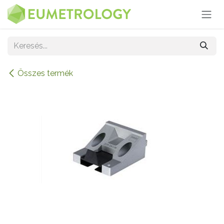
Kihagyás és továbblépés a tartalomhoz
Összes termék