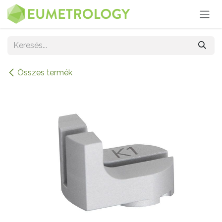
Kihagyás és továbblépés a tartalomhoz
Összes termék