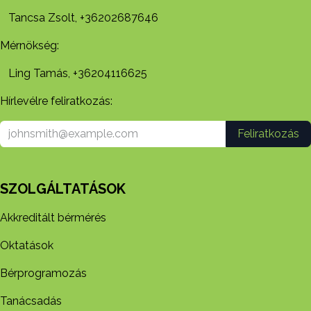
Tancsa Zsolt, +36202687646
Mérnökség:
Ling Tamás, +36204116625
Hírlevélre feliratkozás:
Feliratkozás
SZOLGÁLTATÁSOK
Akkreditált bérmérés
Oktatások
Bérprogramozás
Tanácsadás