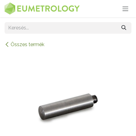
Kihagyás és továbblépés a tartalomhoz
Összes termék