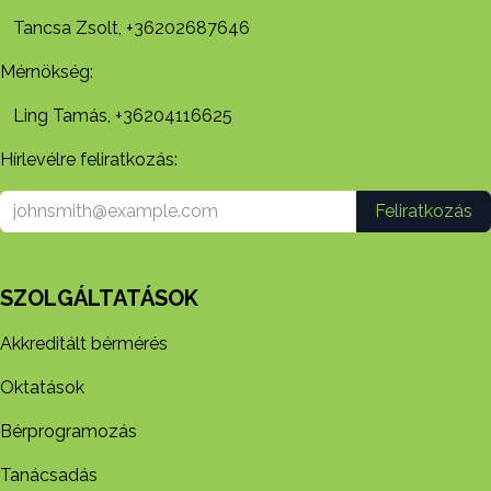
Tancsa Zsolt, +36202687646
Mérnökség:
Ling Tamás, +36204116625
Hírlevélre feliratkozás:
Feliratkozás
SZOLGÁLTATÁSOK
Akkreditált bérmérés
Oktatások
Bérprogramozás
Tanácsadás