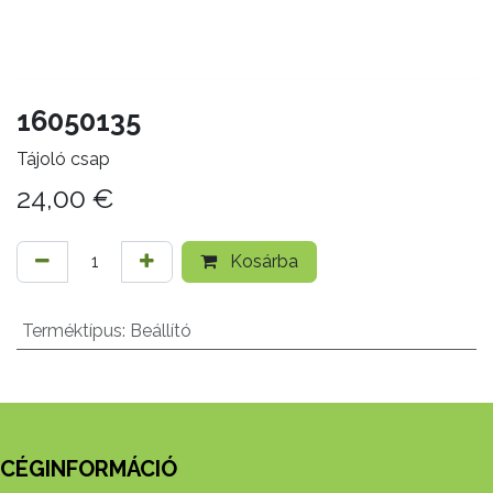
16050135
Tájoló csap
24,00
€
Kosárba
Terméktípus
:
Beállító
CÉGINFORMÁCIÓ