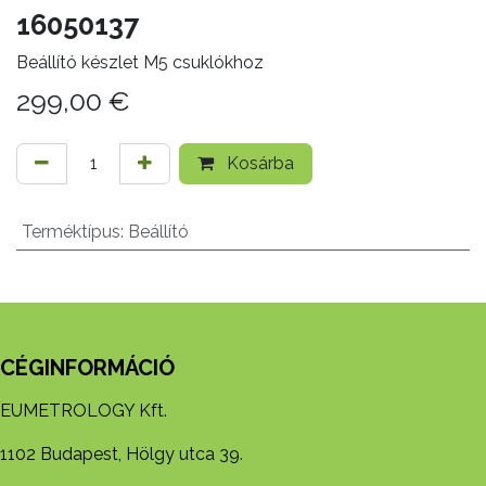
16050137
Beállító készlet M5 csuklókhoz
299,00
€
Kosárba
Terméktípus
:
Beállító
CÉGINFORMÁCIÓ
EUMETROLOGY Kft.
1102 Budapest, Hölgy utca 39.