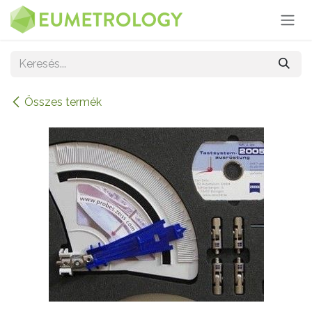
Kihagyás és továbblépés a tartalomhoz
Összes termék