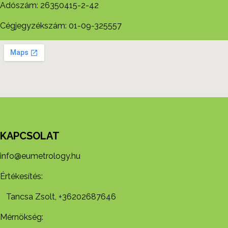
Adószám: 26350415-2-42
Cégjegyzékszám: 01-09-325557
KAPCSOLAT
info@eumetrology.hu
Értékesítés:
Tancsa Zsolt, +36202687646
Mérnökség: