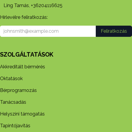
Ling Tamás, +36204116625
Hírlevélre feliratkozás:
Feliratkozás
SZOLGÁLTATÁSOK
Akkreditált bérmérés
Oktatások
Bérprogramozás
Tanácsadás
Helyszíni támogatás
Tapintójavítás