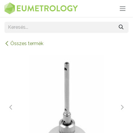
Kihagyás és továbblépés a tartalomhoz
Összes termék