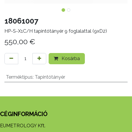
18061007
HP-S-X1C/H tapintótányér 9 foglalattal (9xD2)
550,00
€
Kosárba
Terméktípus
:
Tapintótányér
CÉGINFORMÁCIÓ
EUMETROLOGY Kft.