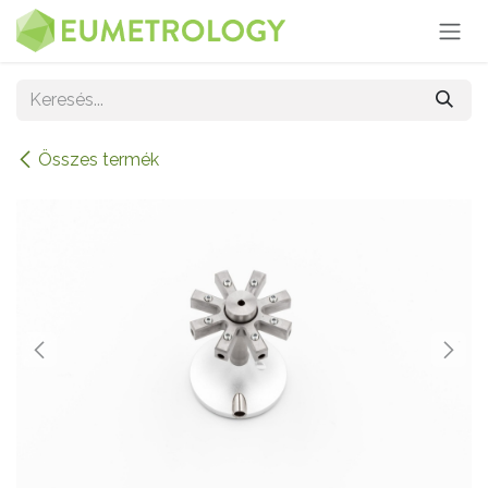
Kihagyás és továbblépés a tartalomhoz
Összes termék