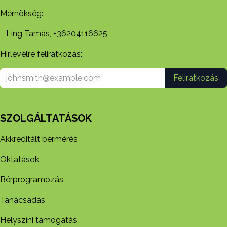
Mérnökség:
Ling Tamás, +36204116625
Hírlevélre feliratkozás:
Feliratkozás
SZOLGÁLTATÁSOK
Akkreditált bérmérés
Oktatások
Bérprogramozás
Tanácsadás
Helyszíni támogatás