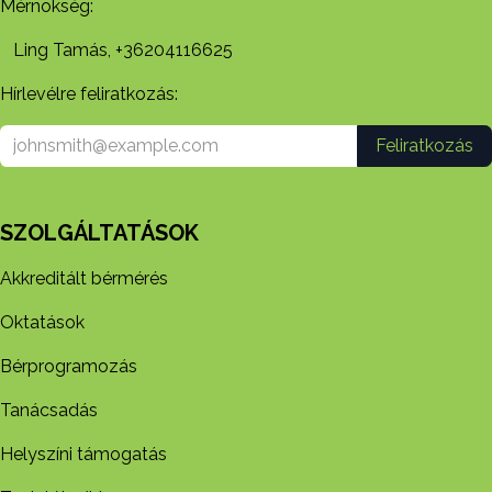
Mérnökség:
Ling Tamás, +36204116625
Hírlevélre feliratkozás:
Feliratkozás
SZOLGÁLTATÁSOK
Akkreditált bérmérés
Oktatások
Bérprogramozás
Tanácsadás
Helyszíni támogatás