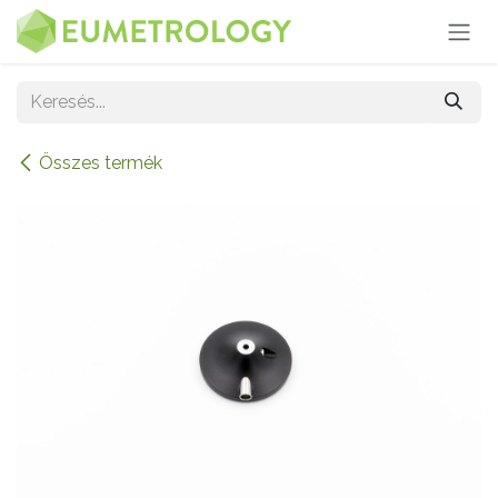
Kihagyás és továbblépés a tartalomhoz
Összes termék