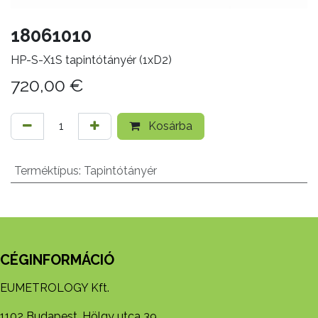
18061010
HP-S-X1S tapintótányér (1xD2)
720,00
€
Kosárba
Terméktípus
:
Tapintótányér
CÉGINFORMÁCIÓ
EUMETROLOGY Kft.
1102 Budapest, Hölgy utca 39.