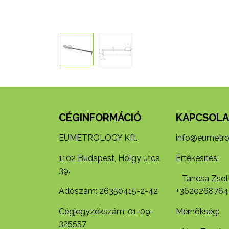
CÉGINFORMÁCIÓ
KAPCSOLA
EUMETROLOGY Kft.
info@eumetro
1102 Budapest, Hölgy utca
Értékesítés:
39.
Tancsa Zsolt
Adószám: 26350415-2-42
+3620268764
Cégjegyzékszám: 01-09-
Mérnökség:
325557