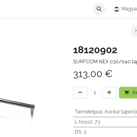
Magya
18120902
SURFCOM NEX 030/040 tap
313,00
€
Ko
Terméktípus
:
Kontúr tapint
L hossz
:
73
DS
:
3