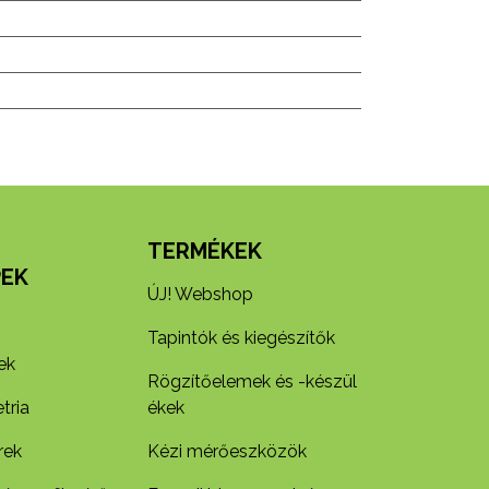
N
TERMÉKEK
EK
ÚJ! Webshop
Tapintók és kiegészítők
ek
Rögzítőelemek és -készül​
tria
ékek
rek
Kézi mérőeszközök