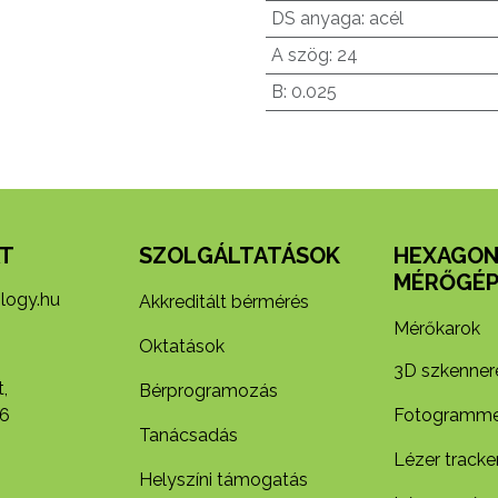
DS anyaga
:
acél
A szög
:
24
B
:
0.025
T
SZOLGÁLTATÁSOK
HEXAGO
MÉRŐGÉP
logy.hu
Akkreditált bérmérés
Mérőkarok
Oktatások
3D szkenner
,
Bérprogramozás
6
Fotogramme
Tanácsadás
Lézer tracke
Helyszíni támogatás