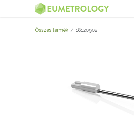
Kihagyás és továbblépés a tartalomhoz
MENÜ
Összes termék
18120902