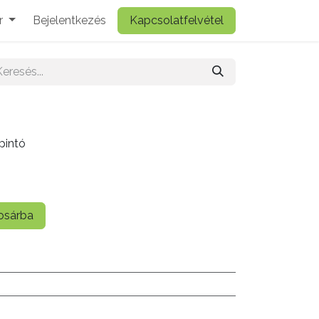
r
Bejelentkezés
Kapcsolatfelvétel
intó
sárba
ó